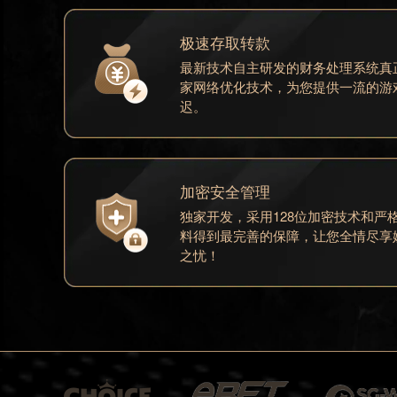
极速存取转款
最新技术自主研发的财务处理系统真
家网络优化技术，为您提供一流的游
迟。
加密安全管理
独家开发，采用128位加密技术和严
料得到最完善的保障，让您全情尽享
之忧！