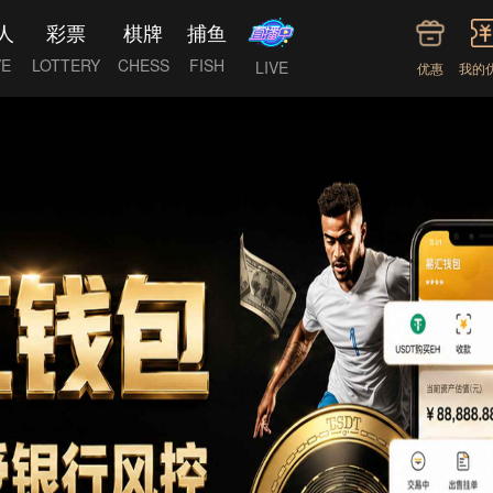
人
彩票
棋牌
捕鱼
VE
LOTTERY
CHESS
FISH
LIVE
优惠
我的