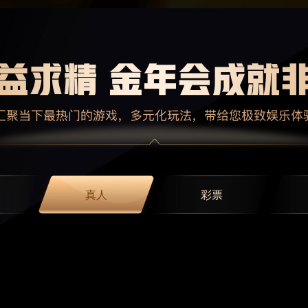
真人
彩票