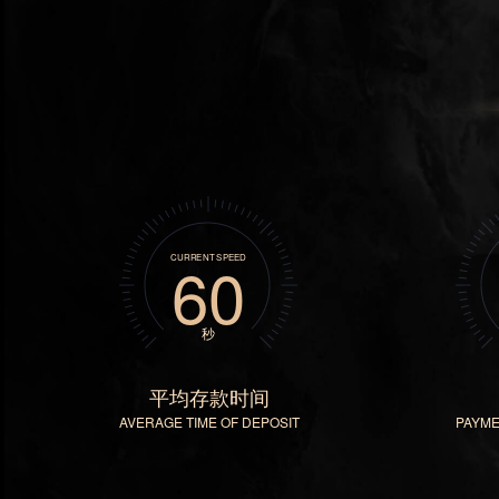
60
CURRENT SPEED
秒
平均存款时间
AVERAGE TIME OF DEPOSIT
PAYME