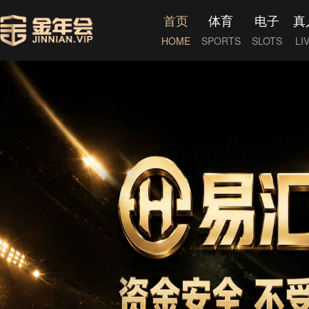
首页
体育
电子
真
HOME
SPORTS
SLOTS
LI