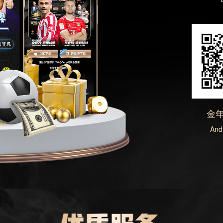
金年
And