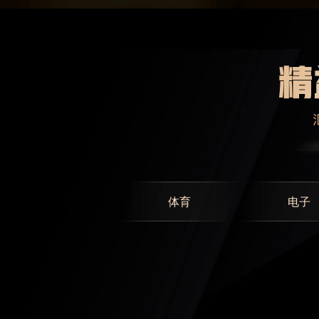
体育
电子